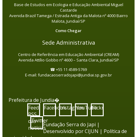
Base de Estudos em Ecologia e Educação Ambiental Miguel
Castarde
Avenida Brazil Tamega / Estrada Antiga da Malota nº 4000 Bairro
Malota, Jundiaí/SP
Como Chegar
Sede Administrativa
Centro de Referência em Educação Ambiental (CREAM)
Avenida Attílio Gobbo nº 4600 – Santa Clara, Jundiaí/SP
☎ +55 11 4589-5769
E-mail: fundacaoserradojapi@jundiai.sp.gov.br
Prefeitura de Jundia�
Feed
Facebook
Instagram
YouTube
Flickr
RSS
Twitter
das
Fundação Serra do Japi |
notícias
Desenvolvido por
CIJUN
|
Política de