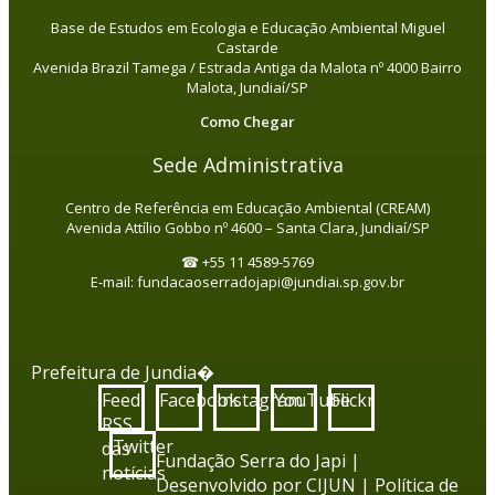
Base de Estudos em Ecologia e Educação Ambiental Miguel
Castarde
Avenida Brazil Tamega / Estrada Antiga da Malota nº 4000 Bairro
Malota, Jundiaí/SP
Como Chegar
Sede Administrativa
Centro de Referência em Educação Ambiental (CREAM)
Avenida Attílio Gobbo nº 4600 – Santa Clara, Jundiaí/SP
☎ +55 11 4589-5769
E-mail: fundacaoserradojapi@jundiai.sp.gov.br
Prefeitura de Jundia�
Feed
Facebook
Instagram
YouTube
Flickr
RSS
Twitter
das
Fundação Serra do Japi |
notícias
Desenvolvido por
CIJUN
|
Política de