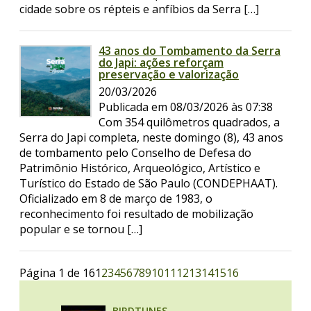
cidade sobre os répteis e anfíbios da Serra […]
43 anos do Tombamento da Serra
do Japi: ações reforçam
preservação e valorização
20/03/2026
Publicada em 08/03/2026 às 07:38
Com 354 quilômetros quadrados, a
Serra do Japi completa, neste domingo (8), 43 anos
de tombamento pelo Conselho de Defesa do
Patrimônio Histórico, Arqueológico, Artístico e
Turístico do Estado de São Paulo (CONDEPHAAT).
Oficializado em 8 de março de 1983, o
reconhecimento foi resultado de mobilização
popular e se tornou […]
Página 1 de 16
1
2
3
4
5
6
7
8
9
10
11
12
13
14
15
16
BIRDTUNES