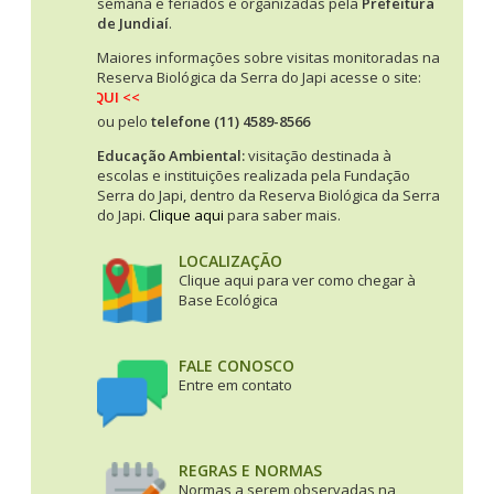
semana e feriados e organizadas pela
Prefeitura
de Jundiaí
.
Maiores informações sobre visitas monitoradas na
Reserva Biológica da Serra do Japi acesse o site:
CLIQUE AQUI <<
ou pelo
telefone (11) 4589-8566
Educação Ambiental:
visitação destinada à
escolas e instituições realizada pela Fundação
Serra do Japi, dentro da Reserva Biológica da Serra
do Japi.
Clique aqui
para saber mais.
LOCALIZAÇÃO
Clique aqui para ver como chegar à
Base Ecológica
FALE CONOSCO
Entre em contato
REGRAS E NORMAS
Normas a serem observadas na