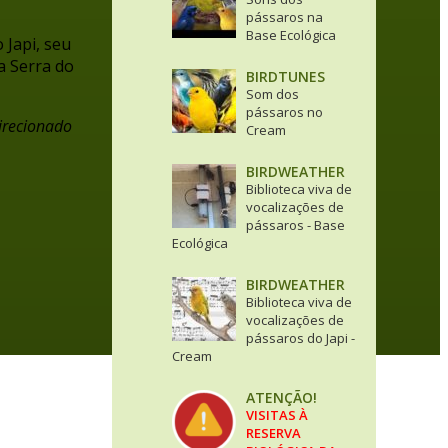
pássaros na
Base Ecológica
Japi, seu
a Serra do
BIRDTUNES
Som dos
pássaros no
irecionado
Cream
BIRDWEATHER
Biblioteca viva de
vocalizações de
pássaros - Base
Ecológica
BIRDWEATHER
Biblioteca viva de
vocalizações de
pássaros do Japi -
Cream
ATENÇÃO!
VISITAS À
RESERVA