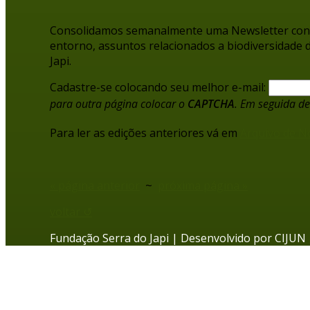
Consolidamos semanalmente uma Newsletter conten
entorno, assuntos relacionados a biodiversidade d
Japi.
Cadastre-se colocando seu melhor e-mail:
para outra página colocar o
CAPTCHA
. Em seguida de
Para ler as edições anteriores vá em
Arquivo de No
« página anterior
~
próxima página »
voltar ↺
Fundação Serra do Japi | Desenvolvido por
CIJUN