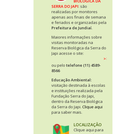
BIOLÓGICA DA
SERRA DO JAPI
: são
realizadas por monitores
apenas aos finais de semana
e feriados e organizadas pela
Prefeitura de Jundiaí
.
Maiores informações sobre
visitas monitoradas na
Reserva Biológica da Serra do
Japi acesse o site:
>> CLIQUE AQUI <<
ou pelo
telefone (11) 4589-
8566
Educação Ambiental:
visitação destinada à escolas
e instituições realizada pela
Fundação Serra do Japi,
dentro da Reserva Biológica
da Serra do Japi.
Clique aqui
para saber mais.
LOCALIZAÇÃO
Clique aqui para