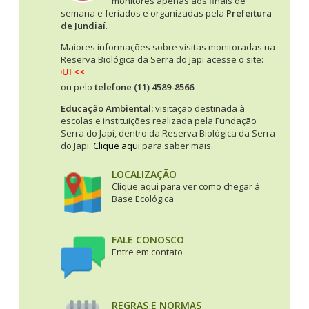
monitores apenas aos finais de
semana e feriados e organizadas pela
Prefeitura
de Jundiaí
.
Maiores informações sobre visitas monitoradas na
Reserva Biológica da Serra do Japi acesse o site:
 CLIQUE AQUI <<
ou pelo
telefone (11) 4589-8566
Educação Ambiental:
visitação destinada à
escolas e instituições realizada pela Fundação
Serra do Japi, dentro da Reserva Biológica da Serra
do Japi.
Clique aqui
para saber mais.
LOCALIZAÇÃO
Clique aqui para ver como chegar à
Base Ecológica
FALE CONOSCO
Entre em contato
REGRAS E NORMAS