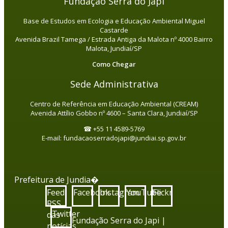
Fundação Serra do Japi
Base de Estudos em Ecologia e Educação Ambiental Miguel
Castarde
Avenida Brazil Tamega / Estrada Antiga da Malota nº 4000 Bairro
Malota, Jundiaí/SP
Como Chegar
Sede Administrativa
Centro de Referência em Educação Ambiental (CREAM)
Avenida Attílio Gobbo nº 4600 – Santa Clara, Jundiaí/SP
☎ +55 11 4589-5769
E-mail: fundacaoserradojapi@jundiai.sp.gov.br
Prefeitura de Jundia�
Feed
Facebook
Instagram
YouTube
Flickr
RSS
Twitter
das
Fundação Serra do Japi |
notícias